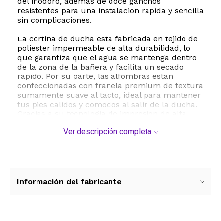
del inodoro, ademas de doce ganchos
resistentes para una instalacion rapida y sencilla
sin complicaciones.
La cortina de ducha esta fabricada en tejido de
poliester impermeable de alta durabilidad, lo
que garantiza que el agua se mantenga dentro
de la zona de la bañera y facilita un secado
rapido. Por su parte, las alfombras estan
confeccionadas con franela premium de textura
sumamente suave al tacto, ideal para mantener
tus pies calidos y comodos al salir de la ducha.
Gracias a su tecnologia de impresion de alta
definicion, el diseño artistico afroamericano con
Ver descripción completa
citas inspiradoras aporta un toque calido,
moderno y lleno de personalidad a cualquier
cuarto de baño.
Este juego es sumamente versatil y se adapta a
la perfeccion en hogares, hoteles, moteles o
Información del fabricante
dormitorios estudiantiles. Su mantenimiento es
sumamente sencillo ya que los materiales son
aptos para lavado a maquina, asegurando una
higiene optima y una larga vida util sin perder la