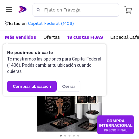
Estás en
Capital Federal
(
1406
)
Más Vendidos
Ofertas
18 cuotas FIJAS
Especial Caf
No pudimos ubicarte
Baño
Accesorios de baño
Te mostramos las opciones para
Capital Federal
(
1406
). Podés cambiar tu ubicación cuando
quieras.
cambiar ubicación
cerrar