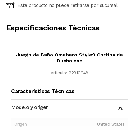
Este producto no puede retirarse por sucursal
Ingresá código postal (sólo números)
CALCULAR
Especificaciones Técnicas
Juego de Baño Omebero Style9 Cortina de
Ducha con
Artículo:
22910948
Características Técnicas
Modelo y origen
Origen
United States