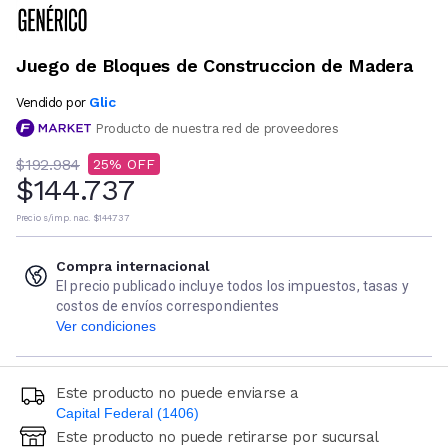
Juego de Bloques de Construccion de Madera
Glic
Vendido por
Producto de nuestra red de proveedores
$192.984
25
$144.737
Precio s/imp. nac.
$144.737
Compra internacional
El precio publicado incluye todos los impuestos, tasas y
costos de envíos correspondientes
Ver condiciones
Este producto no puede enviarse a
Capital Federal (1406)
Este producto no puede retirarse por sucursal
Ingresá código postal (sólo números)