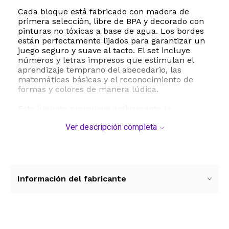
Cada bloque está fabricado con madera de
primera selección, libre de BPA y decorado con
pinturas no tóxicas a base de agua. Los bordes
están perfectamente lijados para garantizar un
juego seguro y suave al tacto. El set incluye
números y letras impresos que estimulan el
aprendizaje temprano del abecedario, las
matemáticas básicas y el reconocimiento de
formas y colores de manera lúdica.
Este juguete promueve activamente la
coordinación mano-ojo, la motricidad fina y la
Ver descripción completa
resolución de problemas mediante el juego de
apilado. Al ser un juego que invita a la
colaboración, es perfecto para que los niños
compartan, se comuniquen y desarrollen
habilidades sociales mientras construyen juntos.
Su diseño robusto y duradero asegura años de
Información del fabricante
diversión tanto en interiores como en
actividades al aire libre. Viene presentado en
una caja resistente que facilita el
almacenamiento y orden en la habitación.