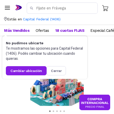
Estás en
Capital Federal
(
1406
)
Más Vendidos
Ofertas
18 cuotas FIJAS
Especial Caf
No pudimos ubicarte
Juguetes y Juegos
Bloques y Construcción
Te mostramos las opciones para
Capital Federal
(
1406
). Podés cambiar tu ubicación cuando
quieras.
cambiar ubicación
cerrar