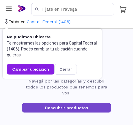
Estás en
Capital Federal
(
1406
)
No pudimos ubicarte
Te mostramos las opciones para
Capital Federal
(
1406
). Podés cambiar tu ubicación cuando
quieras.
cambiar ubicación
cerrar
La página no existe
Navegá por las categorías y descubrí
todos los productos que tenemos para
vos.
Descubrir productos