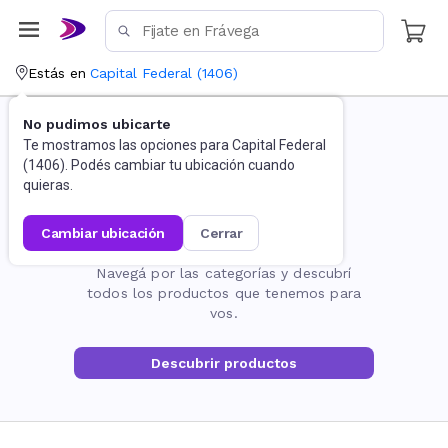
Estás en
Capital Federal
(
1406
)
No pudimos ubicarte
Te mostramos las opciones para
Capital Federal
(
1406
). Podés cambiar tu ubicación cuando
quieras.
cambiar ubicación
cerrar
La página no existe
Navegá por las categorías y descubrí
todos los productos que tenemos para
vos.
Descubrir productos