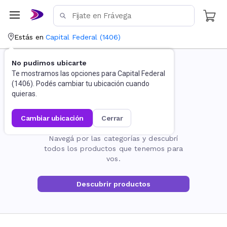
Estás en
Capital Federal
(
1406
)
No pudimos ubicarte
Te mostramos las opciones para
Capital Federal
(
1406
). Podés cambiar tu ubicación cuando
quieras.
cambiar ubicación
cerrar
La página no existe
Navegá por las categorías y descubrí
todos los productos que tenemos para
vos.
Descubrir productos