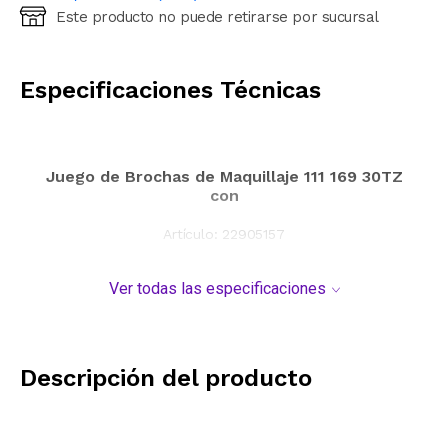
Este producto no puede retirarse por sucursal
Ingresá código postal (sólo números)
CALCULAR
Especificaciones Técnicas
Juego de Brochas de Maquillaje 111 169 30TZ
con
Artículo:
22905157
Ver todas las especificaciones
Descripción del producto