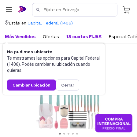
Estás en
Capital Federal
(
1406
)
Más Vendidos
Ofertas
18 cuotas FIJAS
Especial Caf
No pudimos ubicarte
Belleza y Cuidado Corporal
Te mostramos las opciones para
Capital Federal
(
1406
). Podés cambiar tu ubicación cuando
quieras.
cambiar ubicación
cerrar