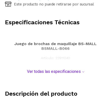
Este producto no puede retirarse por sucursal
Ingresá código postal (sólo números)
CALCULAR
Especificaciones Técnicas
Juego de brochas de maquillaje BS-MALL
BSMALL-B066
Artículo:
22911040
Ver todas las especificaciones
Descripción del producto