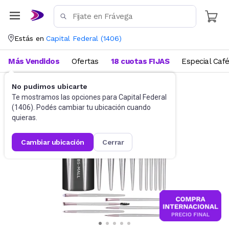
Estás en
Capital Federal
(
1406
)
Más Vendidos
Ofertas
18 cuotas FIJAS
Especial Caf
No pudimos ubicarte
Maquillaje
Accesorios
Te mostramos las opciones para
Capital Federal
(
1406
). Podés cambiar tu ubicación cuando
quieras.
cambiar ubicación
cerrar