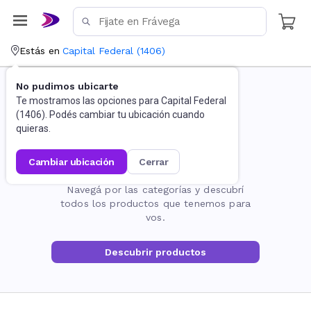
Estás en
Capital Federal
(
1406
)
No pudimos ubicarte
Te mostramos las opciones para
Capital Federal
(
1406
). Podés cambiar tu ubicación cuando
quieras.
cambiar ubicación
cerrar
La página no existe
Navegá por las categorías y descubrí
todos los productos que tenemos para
vos.
Descubrir productos