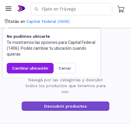
Estás en
Capital Federal
(
1406
)
No pudimos ubicarte
Te mostramos las opciones para
Capital Federal
(
1406
). Podés cambiar tu ubicación cuando
quieras.
cambiar ubicación
cerrar
La página no existe
Navegá por las categorías y descubrí
todos los productos que tenemos para
vos.
Descubrir productos