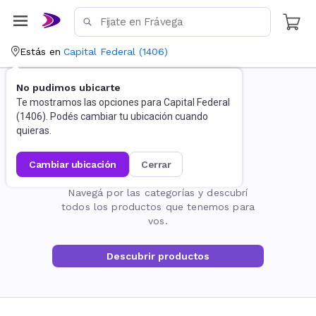
Estás en
Capital Federal
(
1406
)
No pudimos ubicarte
Te mostramos las opciones para
Capital Federal
(
1406
). Podés cambiar tu ubicación cuando
quieras.
cambiar ubicación
cerrar
La página no existe
Navegá por las categorías y descubrí
todos los productos que tenemos para
vos.
Descubrir productos