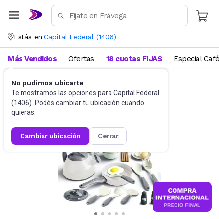
Estás en
Capital Federal
(
1406
)
Más Vendidos
Ofertas
18 cuotas FIJAS
Especial Caf
No pudimos ubicarte
Sets y otros
Juegos de Cocina
Te mostramos las opciones para
Capital Federal
(
1406
). Podés cambiar tu ubicación cuando
quieras.
cambiar ubicación
cerrar