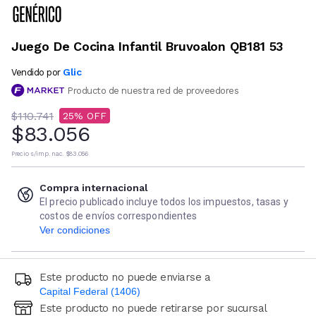
Juego De Cocina Infantil Bruvoalon QB181 53
Glic
Vendido por
Producto de nuestra red de proveedores
$110.741
25
$83.056
Precio s/imp. nac.
$83.056
Compra internacional
El precio publicado incluye todos los impuestos, tasas y
costos de envíos correspondientes
Ver condiciones
Este producto no puede enviarse a
Capital Federal (1406)
Este producto no puede retirarse por sucursal
Ingresá código postal (sólo números)