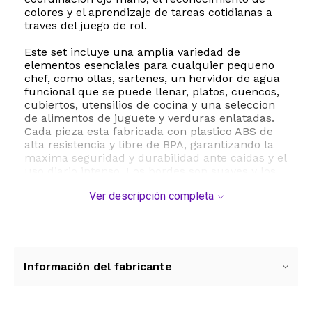
colores y el aprendizaje de tareas cotidianas a
traves del juego de rol.
Este set incluye una amplia variedad de
elementos esenciales para cualquier pequeno
chef, como ollas, sartenes, un hervidor de agua
funcional que se puede llenar, platos, cuencos,
cubiertos, utensilios de cocina y una seleccion
de alimentos de juguete y verduras enlatadas.
Cada pieza esta fabricada con plastico ABS de
alta resistencia y libre de BPA, garantizando la
maxima seguridad y durabilidad ante caidas y el
uso diario intenso. Los bordes son suaves y los
cuchillos de juguete son completamente
Ver descripción completa
seguros para evitar cualquier tipo de accidente
durante las horas de juego.
Ademas de ser sumamente divertido, este juego
de cocina tiene un alto valor educativo.
Promueve la imaginacion y la destreza manual,
Información del fabricante
permitiendo que los ninos imiten a sus padres
en la cocina de forma segura. Es el regalo
perfecto para cumpleanos, fiestas decembrinas