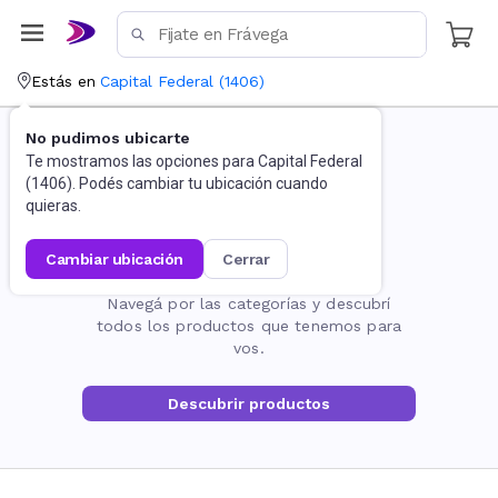
Estás en
Capital Federal
(
1406
)
No pudimos ubicarte
Te mostramos las opciones para
Capital Federal
(
1406
). Podés cambiar tu ubicación cuando
quieras.
cambiar ubicación
cerrar
La página no existe
Navegá por las categorías y descubrí
todos los productos que tenemos para
vos.
Descubrir productos