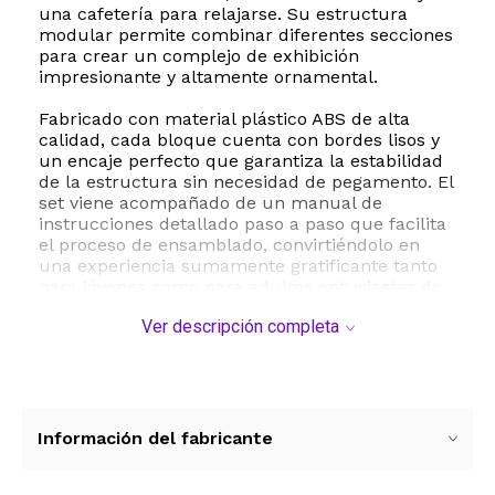
una cafetería para relajarse. Su estructura
modular permite combinar diferentes secciones
para crear un complejo de exhibición
impresionante y altamente ornamental.
Fabricado con material plástico ABS de alta
calidad, cada bloque cuenta con bordes lisos y
un encaje perfecto que garantiza la estabilidad
de la estructura sin necesidad de pegamento. El
set viene acompañado de un manual de
instrucciones detallado paso a paso que facilita
el proceso de ensamblado, convirtiéndolo en
una experiencia sumamente gratificante tanto
para jóvenes como para adultos entusiastas de
los bloques de construcción a escala.
Ver descripción completa
Este modelo no solo estimula la concentración,
la paciencia y la coordinación motriz fina, sino
que también se transforma en una pieza de
colección ideal para decorar oficinas, salas de
estar o habitaciones de juego. Con unas
Información del fabricante
dimensiones finales de 24 centímetros de largo
por 24 centímetros de ancho y 17.5 centímetros