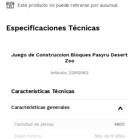
Este producto no puede retirarse por sucursal
Ingresá código postal (sólo números)
CALCULAR
Especificaciones Técnicas
Juego de Construccion Bloques Pasyru Desert
Zoo
Artículo:
22912063
Características Técnicas
Características generales
Cantidad de piezas
4800
Edad minima
Más de 9 años