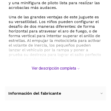
y una minifigura de piloto lista para realizar las
acrobacias más audaces.
Una de las grandes ventajas de este juguete es
su versatilidad. Los niños pueden configurar el
desafío de dos maneras diferentes: de forma
horizontal para atravesar el aro de fuego, o de
forma vertical para intentar superar el anillo de
estrellas. Al empujar la motocicleta para activar
el volante de inercia, los pequeños pueden
lanzar el vehículo por la rampa y poner a
prueba su destreza para lograr el salto perfecto
y ganar el trofeo incluido.
Ver descripción completa
Este set fomenta el desarrollo de habilidades
motoras finas, la resolución de problemas y la
creatividad a través del juego de rol. Además, es
totalmente compatible con otros sets de la línea
LEGO City Stuntz, lo que permite expandir las
pistas y crear espectáculos de acrobacias aún
Información del fabricante
más grandes y complejos. Fabricado con
materiales plásticos de alta calidad y resistencia
característicos de LEGO, garantiza durabilidad y