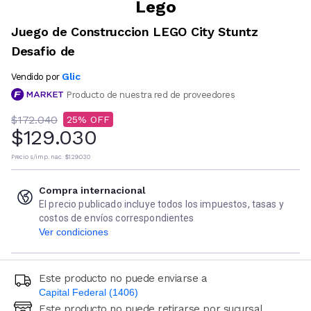
Lego
Juego de Construccion LEGO City Stuntz
Desafio de
Glic
Vendido por
Producto de nuestra red de proveedores
$172.040
25
$129.030
Precio s/imp. nac.
$129.030
Compra internacional
El precio publicado incluye todos los impuestos, tasas y
costos de envíos correspondientes
Ver condiciones
Este producto no puede enviarse a
Capital Federal (1406)
Este producto no puede retirarse por sucursal
Ingresá código postal (sólo números)