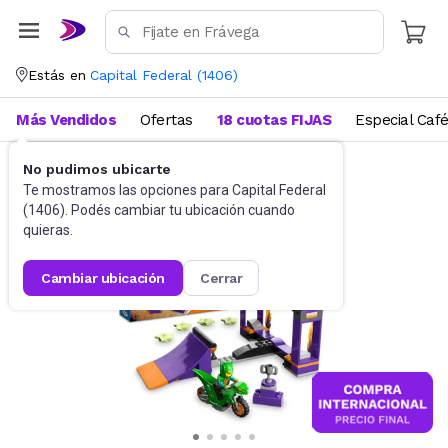
Estás en
Capital Federal
(
1406
)
Más Vendidos
Ofertas
18 cuotas FIJAS
Especial Caf
No pudimos ubicarte
Juguetes y Juegos
Bloques y Construcción
Te mostramos las opciones para
Capital Federal
(
1406
). Podés cambiar tu ubicación cuando
quieras.
cambiar ubicación
cerrar