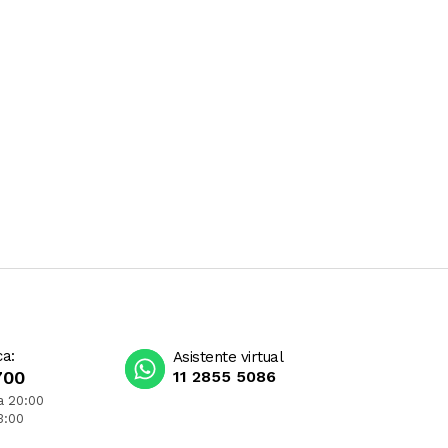
ca:
Asistente virtual
700
11 2855 5086
a 20:00
3:00