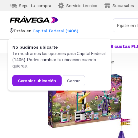
Seguí tu compra
Servicio técnico
Sucursales
Estás en
Capital Federal
(
1406
)
Categorías
Más Vendidos
Ofertas
18 cuotas FI
No pudimos ubicarte
Te mostramos las opciones para
Capital Federal
(
1406
). Podés cambiar tu ubicación cuando
Frávega
Juguetes y Juegos
Bloques y Construcción
quieras.
cambiar ubicación
cerrar