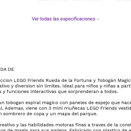
Ver todas las especificaciones
EDA DE
truccion LEGO Friends Rueda de la Fortuna y Tobogán Magic
ivo y diversion sin limites. Ideal para niños y niñas a part
 y funciones interactivas que sorprenderan a todos.
 un tobogan espiral magico con paneles de espejo que hac
. Ademas, viene con 3 mini muñecas LEGO Friends vestidas
un sombrero de copa y un mapa del parque.
eativo y las habilidades motoras finas a traves de la con
cos de magia para sus amigos. Fabricado con plastico de al