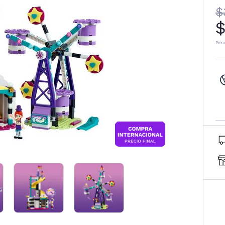
$
$
Prec