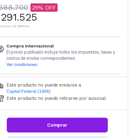
388.700
25
291.525
io s/imp. nac.
$291.525
Compra internacional
El precio publicado incluye todos los impuestos, tasas y
costos de envíos correspondientes
Ver condiciones
Este producto no puede enviarse a
Capital Federal (1406)
Este producto no puede retirarse por sucursal
Ingresá código postal (sólo números)
CALCULAR
Comprar