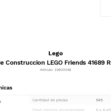
Lego
e Construccion LEGO Friends 41689 
Artículo:
22900049
nicas
Cantidad de piezas
545
s
Edad minima recomendada
6 a 8 a