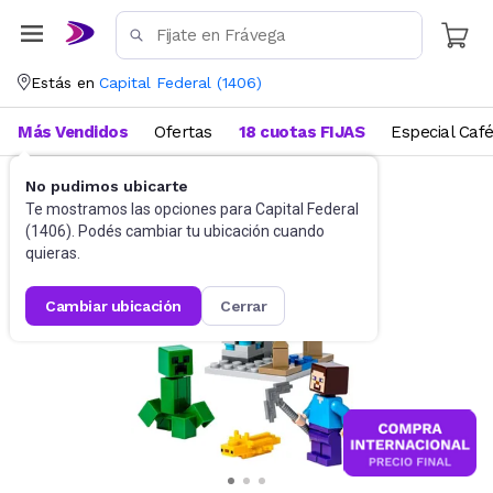
Estás en
Capital Federal
(
1406
)
Más Vendidos
Ofertas
18 cuotas FIJAS
Especial Caf
No pudimos ubicarte
Juguetes y Juegos
Bloques y Construcción
Te mostramos las opciones para
Capital Federal
(
1406
). Podés cambiar tu ubicación cuando
quieras.
cambiar ubicación
cerrar