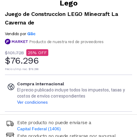
Lego
Juego de Construccion LEGO Minecraft La
Caverna de
Glic
Vendido por
Producto de nuestra red de proveedores
$101.728
25
$76.296
Precio s/imp. nac.
$76.296
Compra internacional
El precio publicado incluye todos los impuestos, tasas y
costos de envíos correspondientes
Ver condiciones
Este producto no puede enviarse a
Capital Federal (1406)
Este producto no puede retirarse por sucursal
Ingresá código postal (sólo números)