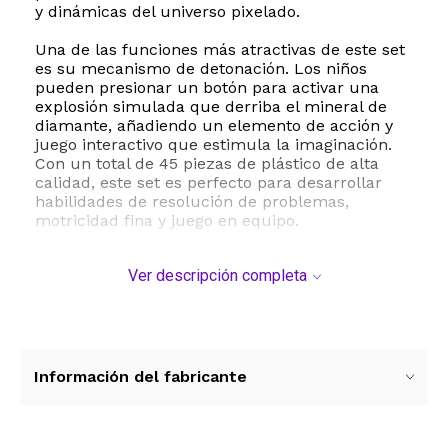
y dinámicas del universo pixelado.
Una de las funciones más atractivas de este set
es su mecanismo de detonación. Los niños
pueden presionar un botón para activar una
explosión simulada que derriba el mineral de
diamante, añadiendo un elemento de acción y
juego interactivo que estimula la imaginación.
Con un total de 45 piezas de plástico de alta
calidad, este set es perfecto para desarrollar
habilidades de resolución de problemas,
motricidad fina y juego en equipo.
Gracias a su tamaño compacto y peso ligero de
Ver descripción completa
solo 40 gramos, es un artículo sumamente
portátil que se puede armar en cualquier lugar.
Es un excelente regalo para niños mayores de 5
años y coleccionistas que buscan expandir sus
escenarios de Minecraft con elementos oficiales
de LEGO. No requiere herramientas adicionales
Información del fabricante
y fomenta el juego creativo libre de pantallas.
ESTE PRODUCTO VIENE DE USA DENTRO DEL