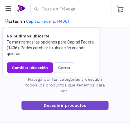
Estás en
Capital Federal
(
1406
)
No pudimos ubicarte
Te mostramos las opciones para
Capital Federal
(
1406
). Podés cambiar tu ubicación cuando
quieras.
cambiar ubicación
cerrar
La página no existe
Navegá por las categorías y descubrí
todos los productos que tenemos para
vos.
Descubrir productos