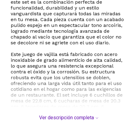
este set es la combinación perfecta de
funcionalidad, durabilidad y un estilo
vanguardista que capturará todas las miradas
en tu mesa. Cada pieza cuenta con un acabado
pulido espejo en un espectacular tono arcoíris,
logrado mediante tecnología avanzada de
chapado al vacío que garantiza que el color no
se decolore ni se agriete con el uso diario.
Este juego de vajilla está fabricado con acero
inoxidable de grado alimenticio de alta calidad,
lo que asegura una resistencia excepcional
contra el óxido y la corrosión. Su estructura
robusta evita que los utensilios se doblen,
ofreciendo una larga vida útil tanto para el uso
cotidiano en el hogar como para las exigencias
de un restaurante. El set incluye 6 cuchillos de
mesa de 22.8 cm, 6 cucharas de mesa de 20.3
cm, 6 tenedores de mesa de 20.3 cm, 6
tenedores para ensalada o postre de 17 cm y 6
Ver descripción completa
cucharas para té o postre de 17 cm.
La ergonomía es un factor clave en el diseño de
MUTNITT. Cada cubierto posee un peso