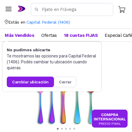
Estás en
Capital Federal
(
1406
)
Más Vendidos
Ofertas
18 cuotas FIJAS
Especial Caf
No pudimos ubicarte
Cubiertos
Sets de cubiertos
Te mostramos las opciones para
Capital Federal
(
1406
). Podés cambiar tu ubicación cuando
quieras.
cambiar ubicación
cerrar