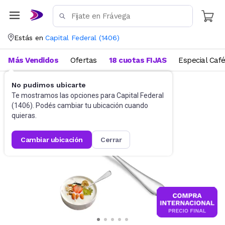
Estás en
Capital Federal
(
1406
)
Más Vendidos
Ofertas
18 cuotas FIJAS
Especial Caf
No pudimos ubicarte
Cubiertos
Sets de cubiertos
Te mostramos las opciones para
Capital Federal
(
1406
). Podés cambiar tu ubicación cuando
quieras.
cambiar ubicación
cerrar