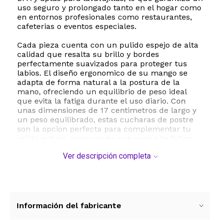
uso seguro y prolongado tanto en el hogar como
en entornos profesionales como restaurantes,
cafeterias o eventos especiales.
Cada pieza cuenta con un pulido espejo de alta
calidad que resalta su brillo y bordes
perfectamente suavizados para proteger tus
labios. El diseño ergonomico de su mango se
adapta de forma natural a la postura de la
mano, ofreciendo un equilibrio de peso ideal
que evita la fatiga durante el uso diario. Con
unas dimensiones de 17 centimetros de largo y
un peso equilibrado, estas cucharas de postre
son la opcion perfecta para complementar tu
vajilla actual, asegurando que nunca te falten
cubiertos durante reuniones familiares, fiestas o
Ver descripción completa
parrilladas.
ESTE PRODUCTO VIENE DE USA DENTRO DEL
MARCO DEL SERVICIO "PUERTA A PUERTA" QUE
RIGE PARA LOS ENVíOS POSTALES
INTERNACIONALES.
Información del fabricante