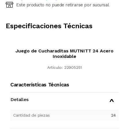
Este producto no puede retirarse por sucursal
Ingresá código postal (sólo números)
CALCULAR
Especificaciones Técnicas
Juego de Cucharaditas MUTNITT 24 Acero
Inoxidable
Artículo:
22905251
Características Técnicas
Detalles
Cantidad de piezas
24