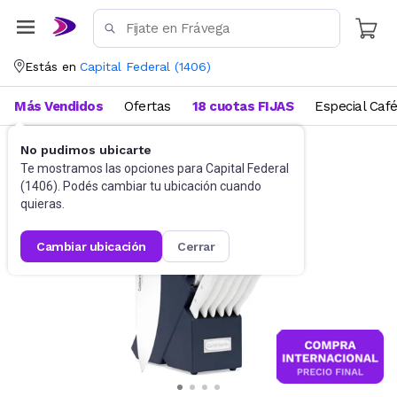
Estás en
Capital Federal
(
1406
)
Más Vendidos
Ofertas
18 cuotas FIJAS
Especial Caf
No pudimos ubicarte
Cubiertos
Sets de cubiertos
Te mostramos las opciones para
Capital Federal
(
1406
). Podés cambiar tu ubicación cuando
quieras.
cambiar ubicación
cerrar