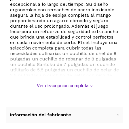
excepcional a lo largo del tiempo. Su diseño
ergonómico con remaches de acero inoxidable
asegura la hoja de espiga completa al mango
proporcionando un agarre cómodo y seguro
durante el uso prolongado. Además el juego
incorpora un refuerzo de seguridad extra ancho
que brinda una estabilidad y control perfectos
en cada movimiento de corte. El set incluye una
selección completa para cubrir todas las
necesidades culinarias un cuchillo de chef de 8
pulgadas un cuchillo de rebanar de 8 pulgadas
un cuchillo Santoku de 7 pulgadas un cuchillo
utilitario de 5.5 pulgadas un cuchillo de pelar de
3.5 pulgadas un cuchillo de pelar con pico de
pájaro de 2.75 pulgadas seis cuchillos de carne
Ver descripción completa
de 4.5 pulgadas un acero de afilado de 8
pulgadas tijeras multiusos para el hogar y un
elegante bloque de madera para mantener todo
organizado y al alcance de la mano. Con un
peso total de 3.82 kilogramos este juego de
cuchillos combina robustez y equilibrio ideal
Información del fabricante
para cocineros aficionados y profesionales que
buscan elevar su experiencia gastronómica.