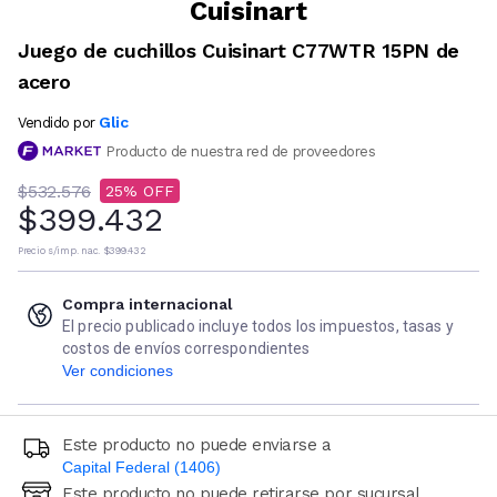
Cuisinart
Juego de cuchillos Cuisinart C77WTR 15PN de
acero
Glic
Vendido por
Producto de nuestra red de proveedores
$532.576
25
$399.432
Precio s/imp. nac.
$399.432
Compra internacional
El precio publicado incluye todos los impuestos, tasas y
costos de envíos correspondientes
Ver condiciones
Este producto no puede enviarse a
Capital Federal (1406)
Este producto no puede retirarse por sucursal
Ingresá código postal (sólo números)