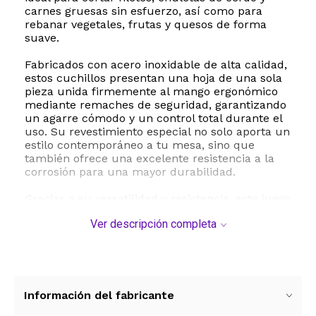
carnes gruesas sin esfuerzo, así como para
rebanar vegetales, frutas y quesos de forma
suave.
Fabricados con acero inoxidable de alta calidad,
estos cuchillos presentan una hoja de una sola
pieza unida firmemente al mango ergonómico
mediante remaches de seguridad, garantizando
un agarre cómodo y un control total durante el
uso. Su revestimiento especial no solo aporta un
estilo contemporáneo a tu mesa, sino que
también ofrece una excelente resistencia a la
corrosión para una mayor durabilidad.
Gracias a su versatilidad y resistencia, este juego
de cubiertos es perfecto tanto para el uso diario
Ver descripción completa
en el hogar como para actividades al aire libre,
incluyendo barbacoas, días de campo,
campamentos y senderismo. El set se presenta
en una atractiva caja de regalo, convirtiéndolo
en el obsequio ideal para bodas, inauguraciones
de casa o para los amantes de la cocina y el
Información del fabricante
asado.