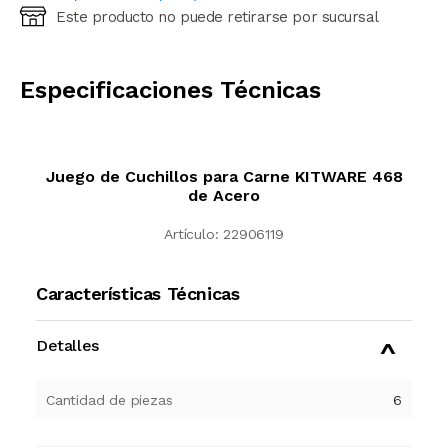
Este producto no puede retirarse por sucursal
Ingresá código postal (sólo números)
CALCULAR
Especificaciones Técnicas
Juego de Cuchillos para Carne KITWARE 468
de Acero
Artículo:
22906119
Características Técnicas
Detalles
Cantidad de piezas
6