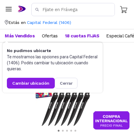
Estás en
Capital Federal
(
1406
)
Más Vendidos
Ofertas
18 cuotas FIJAS
Especial Caf
No pudimos ubicarte
Cubiertos
Sets de cubiertos
Te mostramos las opciones para
Capital Federal
(
1406
). Podés cambiar tu ubicación cuando
quieras.
cambiar ubicación
cerrar