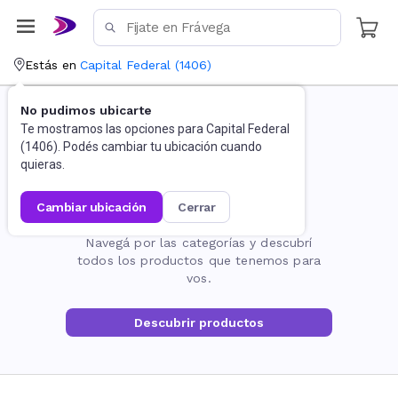
Estás en
Capital Federal
(
1406
)
No pudimos ubicarte
Te mostramos las opciones para
Capital Federal
(
1406
). Podés cambiar tu ubicación cuando
quieras.
cambiar ubicación
cerrar
La página no existe
Navegá por las categorías y descubrí
todos los productos que tenemos para
vos.
Descubrir productos