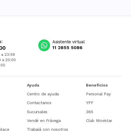
a:
Asistente virtual
00
11 2855 5086
 a 23:59
0 a 20:00
:00
Ayuda
Beneficios
Centro de ayuda
Personal Pay
Contactanos
YPF
Sucursales
365
Vendé en Frávega
Club Movistar
place
Trabajá con nosotros