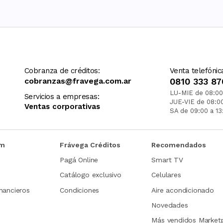
Cobranza de créditos:
Venta telefónic
cobranzas@fravega.com.ar
0810 333 87
LU-MIE de 08:00
Servicios a empresas:
JUE-VIE de 08:0
Ventas corporativas
SA de 09:00 a 13
om
Frávega Créditos
Recomendados
Pagá Online
Smart TV
Catálogo exclusivo
Celulares
nancieros
Condiciones
Aire acondicionado
Novedades
Más vendidos Market