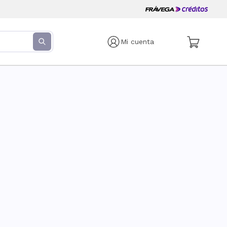
Mi cuenta
s