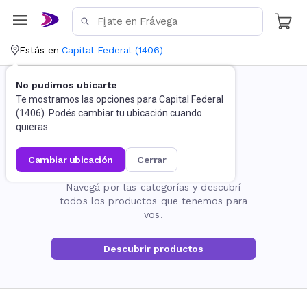
Estás en
Capital Federal
(
1406
)
No pudimos ubicarte
Te mostramos las opciones para
Capital Federal
(
1406
). Podés cambiar tu ubicación cuando
quieras.
cambiar ubicación
cerrar
La página no existe
Navegá por las categorías y descubrí
todos los productos que tenemos para
vos.
Descubrir productos