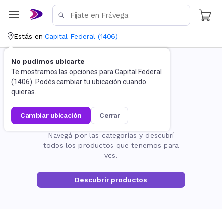
Estás en
Capital Federal
(
1406
)
No pudimos ubicarte
Te mostramos las opciones para
Capital Federal
(
1406
). Podés cambiar tu ubicación cuando
quieras.
cambiar ubicación
cerrar
La página no existe
Navegá por las categorías y descubrí
todos los productos que tenemos para
vos.
Descubrir productos