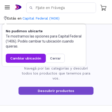
Estás en
Capital Federal
(
1406
)
No pudimos ubicarte
Te mostramos las opciones para
Capital Federal
(
1406
). Podés cambiar tu ubicación cuando
quieras.
cambiar ubicación
cerrar
La página no existe
Navegá por las categorías y descubrí
todos los productos que tenemos para
vos.
Descubrir productos