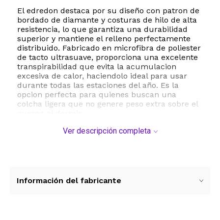
El edredon destaca por su diseño con patron de
bordado de diamante y costuras de hilo de alta
resistencia, lo que garantiza una durabilidad
superior y mantiene el relleno perfectamente
distribuido. Fabricado en microfibra de poliester
de tacto ultrasuave, proporciona una excelente
transpirabilidad que evita la acumulacion
excesiva de calor, haciendolo ideal para usar
durante todas las estaciones del año. Es la
opcion perfecta para quienes buscan una
colcha ligera que no genere peso extra sobre el
cuerpo al dormir.
Ver descripción completa
Ademas de ser sumamente comodo, este juego
de cama es de facil mantenimiento. Es apto
para lavado a maquina en ciclo suave y secado
a baja temperatura, manteniendo su suavidad,
forma y color lavado tras lavado sin encogerse
ni desgastarse. Su versatilidad lo hace excelente
Información del fabricante
para el hogar, habitaciones de invitados o
incluso para llevar en tus viajes en vehiculos
recreativos.