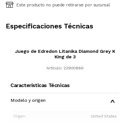
Este producto no puede retirarse por sucursal
Ingresá código postal (sólo números)
CALCULAR
Especificaciones Técnicas
Juego de Edredon Litanika Diamond Grey K
King de 3
Artículo:
22900886
Características Técnicas
Modelo y origen
Origen
United States