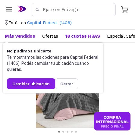
Estás en
Capital Federal
(
1406
)
Más Vendidos
Ofertas
18 cuotas FIJAS
Especial Caf
No pudimos ubicarte
Ropa de cama
Cubrecamas
Te mostramos las opciones para
Capital Federal
(
1406
). Podés cambiar tu ubicación cuando
quieras.
cambiar ubicación
cerrar