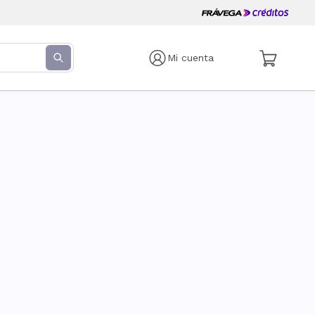
Mi cuenta
s