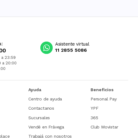
a:
Asistente virtual
00
11 2855 5086
 a 23:59
0 a 20:00
:00
Ayuda
Beneficios
Centro de ayuda
Personal Pay
Contactanos
YPF
Sucursales
365
Vendé en Frávega
Club Movistar
place
Trabajá con nosotros