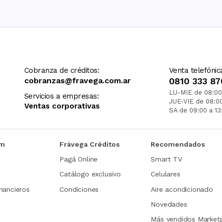
Cobranza de créditos:
Venta telefónic
cobranzas@fravega.com.ar
0810 333 87
LU-MIE de 08:00
Servicios a empresas:
JUE-VIE de 08:0
Ventas corporativas
SA de 09:00 a 13
om
Frávega Créditos
Recomendados
Pagá Online
Smart TV
Catálogo exclusivo
Celulares
nancieros
Condiciones
Aire acondicionado
Novedades
Más vendidos Market