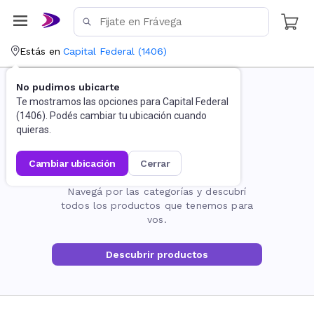
Estás en
Capital Federal
(
1406
)
No pudimos ubicarte
Te mostramos las opciones para
Capital Federal
(
1406
). Podés cambiar tu ubicación cuando
quieras.
cambiar ubicación
cerrar
La página no existe
Navegá por las categorías y descubrí
todos los productos que tenemos para
vos.
Descubrir productos