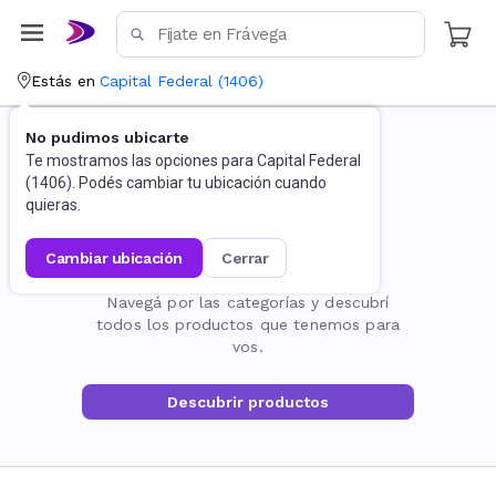
Estás en
Capital Federal
(
1406
)
No pudimos ubicarte
Te mostramos las opciones para
Capital Federal
(
1406
). Podés cambiar tu ubicación cuando
quieras.
cambiar ubicación
cerrar
La página no existe
Navegá por las categorías y descubrí
todos los productos que tenemos para
vos.
Descubrir productos