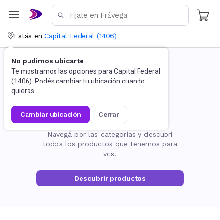
Estás en
Capital Federal
(
1406
)
No pudimos ubicarte
Te mostramos las opciones para
Capital Federal
(
1406
). Podés cambiar tu ubicación cuando
quieras.
cambiar ubicación
cerrar
La página no existe
Navegá por las categorías y descubrí
todos los productos que tenemos para
vos.
Descubrir productos