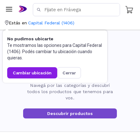
Estás en
Capital Federal
(
1406
)
No pudimos ubicarte
Te mostramos las opciones para
Capital Federal
(
1406
). Podés cambiar tu ubicación cuando
quieras.
cambiar ubicación
cerrar
La página no existe
Navegá por las categorías y descubrí
todos los productos que tenemos para
vos.
Descubrir productos