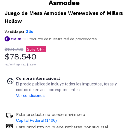
Asmodee
Juego de Mesa Asmodee Werewolves of Millers
Hollow
Glic
Vendido por
Producto de nuestra red de proveedores
$104.720
25
$78.540
Precio s/imp. nac.
$78.540
Compra internacional
El precio publicado incluye todos los impuestos, tasas y
costos de envíos correspondientes
Ver condiciones
Este producto no puede enviarse a
Capital Federal (1406)
Este producto no puede retirarse por sucursal
Ingresá código postal (sólo números)