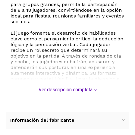
para grupos grandes, permite la participación
de 8 a 18 jugadores, convirtiéndose en la opción
ideal para fiestas, reuniones familiares y eventos
sociales.
El juego fomenta el desarrollo de habilidades
clave como el pensamiento crítico, la deducción
lógica y la persuasión verbal. Cada jugador
recibe un rol secreto que determinará su
objetivo en la partida. A través de rondas de día
y noche, los jugadores debatirán, acusarán y
defenderán sus posturas en una experiencia
altamente interactiva y dinámica. Su formato
compacto y portátil facilita llevar la diversión a
cualquier lugar.
Ver descripción completa
Especificaciones técnicas y contenido:
- Marca: Asmodee
- Modelo: LG01EN
- Componentes incluidos: 24 cartas de
personajes y 1 reglamento oficial
Información del fabricante
- Número de jugadores: De 8 a 18 participantes
- Edad recomendada: A partir de los 10 años