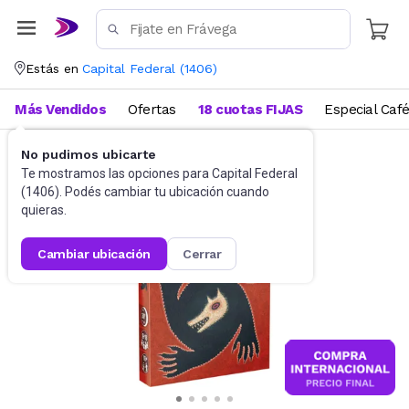
Estás en
Capital Federal
(
1406
)
Más Vendidos
Ofertas
18 cuotas FIJAS
Especial Caf
No pudimos ubicarte
Juegos de Mesa
Juegos de mesa
Te mostramos las opciones para
Capital Federal
(
1406
). Podés cambiar tu ubicación cuando
quieras.
cambiar ubicación
cerrar