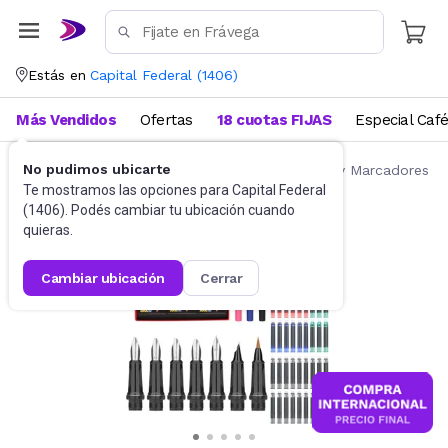
Estás en
Capital Federal
(
1406
)
Más Vendidos
Ofertas
18 cuotas FIJAS
Especial Caf
No pudimos ubicarte
Artículos de Librería y Papelería
Lapiceras y Marcadores
Te mostramos las opciones para
Capital Federal
(
1406
). Podés cambiar tu ubicación cuando
quieras.
cambiar ubicación
cerrar