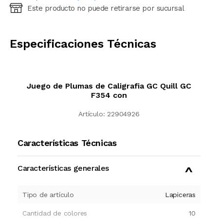
Este producto no puede retirarse por sucursal
Ingresá código postal (sólo números)
CALCULAR
Especificaciones Técnicas
Juego de Plumas de Caligrafia GC Quill GC
F354 con
Artículo:
22904926
Características Técnicas
Características generales
Tipo de artículo
Lapiceras
Cantidad de colores
10