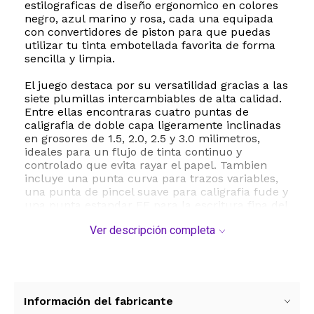
estilograficas de diseño ergonomico en colores
negro, azul marino y rosa, cada una equipada
con convertidores de piston para que puedas
utilizar tu tinta embotellada favorita de forma
sencilla y limpia.
El juego destaca por su versatilidad gracias a las
siete plumillas intercambiables de alta calidad.
Entre ellas encontraras cuatro puntas de
caligrafia de doble capa ligeramente inclinadas
en grosores de 1.5, 2.0, 2.5 y 3.0 milimetros,
ideales para un flujo de tinta continuo y
controlado que evita rayar el papel. Tambien
incluye una punta curva para trazos variables,
una punta de pincel suave para caligrafia fude y
una punta estandar EF para la escritura fina del
dia a dia. Su diseño ambidiestro garantiza una
Ver descripción completa
experiencia comoda tanto para usuarios
diestros como zurdos.
Para complementar tu creatividad, este set
incorpora 54 cartuchos de tinta en una
seleccion de 10 colores vibrantes, que van desde
Información del fabricante
los clasicos negro, azul y rojo, hasta tonos