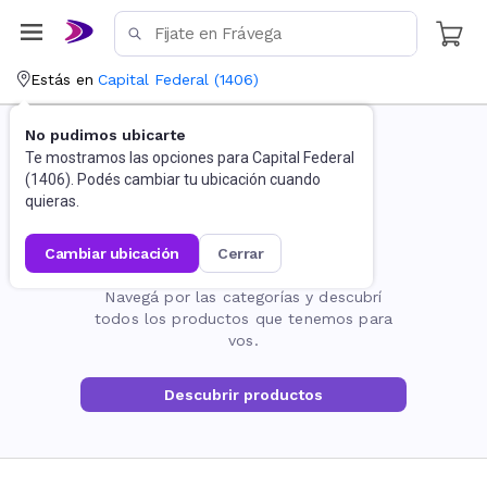
Estás en
Capital Federal
(
1406
)
No pudimos ubicarte
Te mostramos las opciones para
Capital Federal
(
1406
). Podés cambiar tu ubicación cuando
quieras.
cambiar ubicación
cerrar
La página no existe
Navegá por las categorías y descubrí
todos los productos que tenemos para
vos.
Descubrir productos