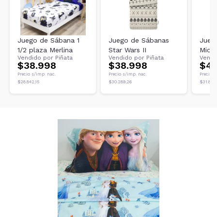
Juego de Sábana 1
Juego de Sábanas
Jueg
1/2 plaza Merlina
Star Wars II
Micke
Vendido por
Piñata
Vendido por
Piñata
Vendi
$38.998
$38.998
$45
Precio s/imp. nac.
Precio s/imp. nac.
Precio s
$28.842,15
$30.289,26
$31.801,