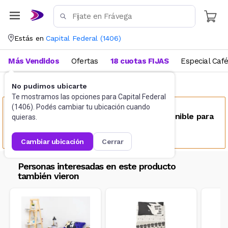
Estás en
Capital Federal
(
1406
)
Más Vendidos
Ofertas
18 cuotas FIJAS
Especial Caf
No pudimos ubicarte
Ropa de cama
Sábanas
Te mostramos las opciones para
Capital Federal
(
1406
). Podés cambiar tu ubicación cuando
Este producto no se encuentra disponible para
quieras.
tu ubicación
cambiar ubicación
cerrar
Personas interesadas en este producto
también vieron