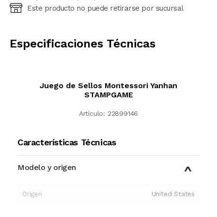
Este producto no puede retirarse por sucursal
Ingresá código postal (sólo números)
CALCULAR
Especificaciones Técnicas
Juego de Sellos Montessori Yanhan
STAMPGAME
Artículo:
22899146
Características Técnicas
Modelo y origen
Origen
United States