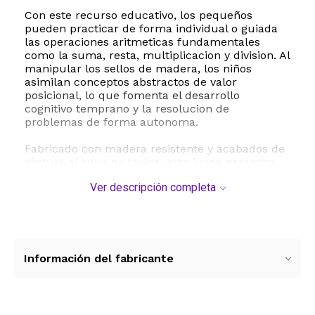
Con este recurso educativo, los pequeños
pueden practicar de forma individual o guiada
las operaciones aritmeticas fundamentales
como la suma, resta, multiplicacion y division. Al
manipular los sellos de madera, los niños
asimilan conceptos abstractos de valor
posicional, lo que fomenta el desarrollo
cognitivo temprano y la resolucion de
problemas de forma autonoma.
Fabricado con madera resistente y acabados de
pintura al agua no toxica, este juego garantiza
una experiencia de aprendizaje segura y
Ver descripción completa
duradera. Su diseño incluye una caja
organizadora de madera que facilita el orden y
la clasificacion de las piezas por colores
representativos de las unidades, decenas,
centenas y millares. Es una ayuda de enseñanza
perfecta tanto para el salon de clases bajo la
Información del fabricante
metodologia Montessori como para el
aprendizaje en el hogar.
Especificaciones tecnicas y dimensiones: