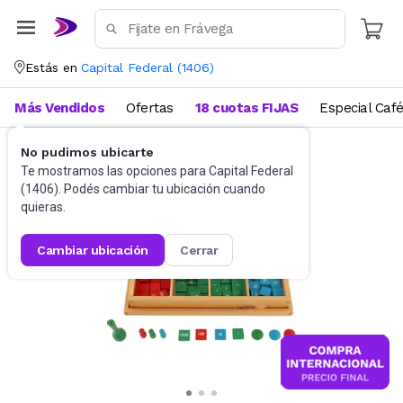
Estás en
Capital Federal
(
1406
)
Más Vendidos
Ofertas
18 cuotas FIJAS
Especial Caf
No pudimos ubicarte
Didácticos
Para niños
Te mostramos las opciones para
Capital Federal
(
1406
). Podés cambiar tu ubicación cuando
quieras.
cambiar ubicación
cerrar