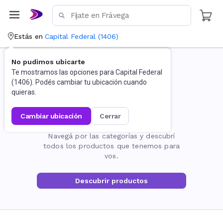
Estás en
Capital Federal
(
1406
)
No pudimos ubicarte
Te mostramos las opciones para
Capital Federal
(
1406
). Podés cambiar tu ubicación cuando
quieras.
cambiar ubicación
cerrar
La página no existe
Navegá por las categorías y descubrí
todos los productos que tenemos para
vos.
Descubrir productos