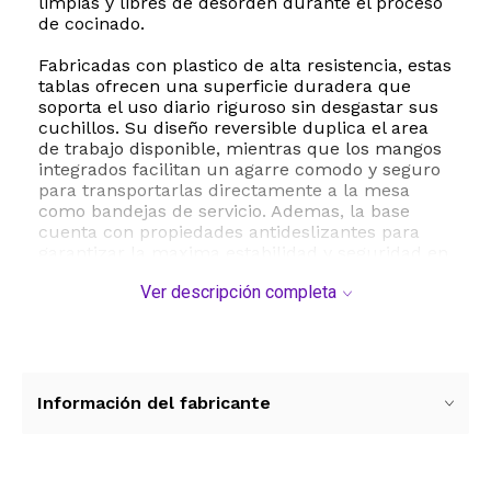
limpias y libres de desorden durante el proceso
de cocinado.
Fabricadas con plastico de alta resistencia, estas
tablas ofrecen una superficie duradera que
soporta el uso diario riguroso sin desgastar sus
cuchillos. Su diseño reversible duplica el area
de trabajo disponible, mientras que los mangos
integrados facilitan un agarre comodo y seguro
para transportarlas directamente a la mesa
como bandejas de servicio. Ademas, la base
cuenta con propiedades antideslizantes para
garantizar la maxima estabilidad y seguridad en
cada corte.
Ver descripción completa
La limpieza es sumamente sencilla, ya que son
totalmente aptas para lavavajillas, lo que ahorra
tiempo y asegura una higiene optima. Con
dimensiones de 40x25 cm, 33x20 cm y 25x17
cm, y un grosor de 0.8 cm, este juego es el
Información del fabricante
complemento ideal para cualquier cocina
moderna que busca funcionalidad, durabilidad
y estilo.