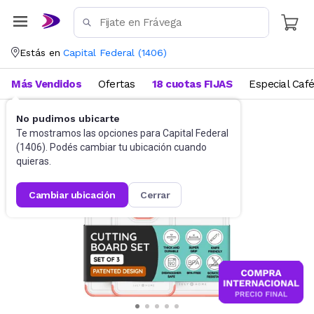
Estás en
Capital Federal
(
1406
)
Más Vendidos
Ofertas
18 cuotas FIJAS
Especial Caf
No pudimos ubicarte
Utensilios de cocina
Tablas
Te mostramos las opciones para
Capital Federal
(
1406
). Podés cambiar tu ubicación cuando
quieras.
cambiar ubicación
cerrar