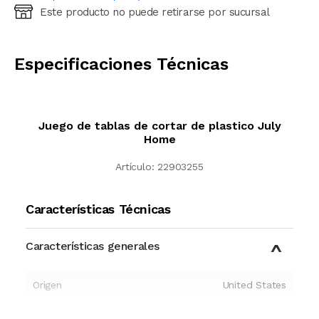
Este producto no puede retirarse por sucursal
Ingresá código postal (sólo números)
CALCULAR
Especificaciones Técnicas
Juego de tablas de cortar de plastico July
Home
Artículo:
22903255
Características Técnicas
Características generales
Origen
United States