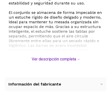
estabilidad y seguridad durante su uso.
El conjunto se almacena de forma impecable en
un estuche rígido de diseño delgado y moderno,
ideal para mantener tu mesada organizada sin
ocupar espacio de más. Gracias a su estructura
inteligente, el estuche sostiene las tablas por
separado, permitiendo que el aire circule
libremente entre ellas para un secado rápido e
higiénico. Las barras de acero inoxidable
integradas en los extremos de cada tabla
facilitan una selección rápida y cómoda.
Ver descripción completa
Fabricadas con materiales plásticos de alta
resistencia y libres de BPA, las tablas son aptas
para lavavajillas, lo que simplifica enormemente
su limpieza diaria. Con un peso total de 1.8
kilogramos y dimensiones compactas, este set
es el aliado perfecto para cocinas modernas que
Información del fabricante
valoran la funcionalidad, el diseño
contemporáneo y los más altos estándares de
higiene alimentaria.
ESTE PRODUCTO VIENE DE USA DENTRO DEL
Ver más contenido