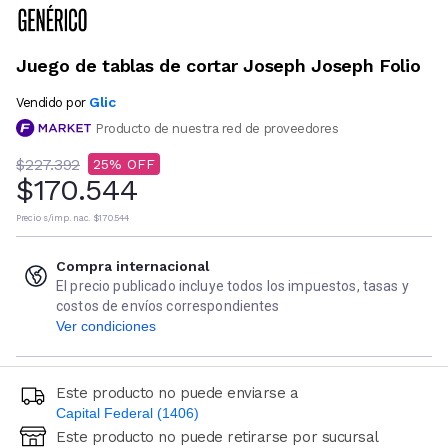
Juego de tablas de cortar Joseph Joseph Folio
Glic
Vendido por
Producto de nuestra red de proveedores
$227.392
25
$170.544
Precio s/imp. nac.
$170.544
Compra internacional
El precio publicado incluye todos los impuestos, tasas y
costos de envíos correspondientes
Ver condiciones
Este producto no puede enviarse a
Capital Federal (1406)
Este producto no puede retirarse por sucursal
Ingresá código postal (sólo números)