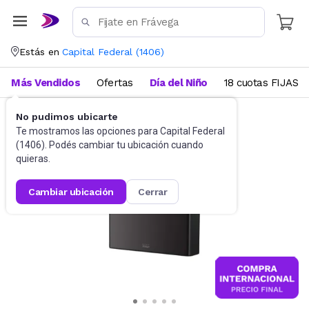
Estás en
Capital Federal
(
1406
)
Más Vendidos
Ofertas
Día del Niño
18 cuotas FIJAS
No pudimos ubicarte
Utensilios de cocina
Tablas
Te mostramos las opciones para
Capital Federal
(
1406
). Podés cambiar tu ubicación cuando
quieras.
cambiar ubicación
cerrar