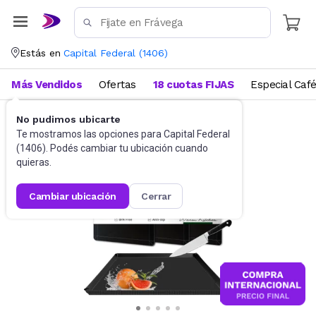
Estás en
Capital Federal
(
1406
)
Más Vendidos
Ofertas
18 cuotas FIJAS
Especial Caf
No pudimos ubicarte
Utensilios de cocina
Tablas
Te mostramos las opciones para
Capital Federal
(
1406
). Podés cambiar tu ubicación cuando
quieras.
cambiar ubicación
cerrar