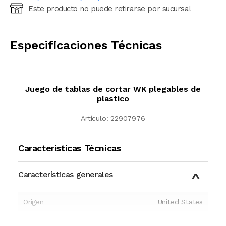
Este producto no puede retirarse por sucursal
Ingresá código postal (sólo números)
CALCULAR
Especificaciones Técnicas
Juego de tablas de cortar WK plegables de
plastico
Artículo:
22907976
Características Técnicas
Características generales
Origen
United States