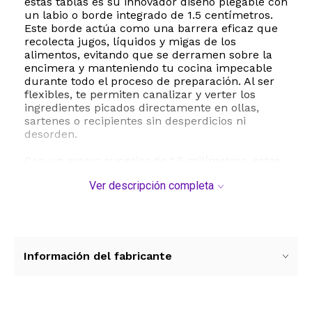
estas tablas es su innovador diseño plegable con
un labio o borde integrado de 1.5 centímetros.
Este borde actúa como una barrera eficaz que
recolecta jugos, líquidos y migas de los
alimentos, evitando que se derramen sobre la
encimera y manteniendo tu cocina impecable
durante todo el proceso de preparación. Al ser
flexibles, te permiten canalizar y verter los
ingredientes picados directamente en ollas,
sartenes o recipientes sin desperdicios ni
desorden.
Con un grosor superior de 1.5 milímetros, estas
hojas de corte son significativamente más
Ver descripción completa
duraderas que las alfombrillas plásticas
convencionales, resistiendo cortes firmes sin
agrietarse. Para garantizar tu seguridad, la parte
posterior cuenta con una textura de puntos
elevados y un revestimiento de silicona
antideslizante que proporciona un agarre firme
Información del fabricante
sobre la mayoría de las encimeras de cocina.
Su mantenimiento es sumamente sencillo, ya
que son aptas para lavavajillas a temperaturas