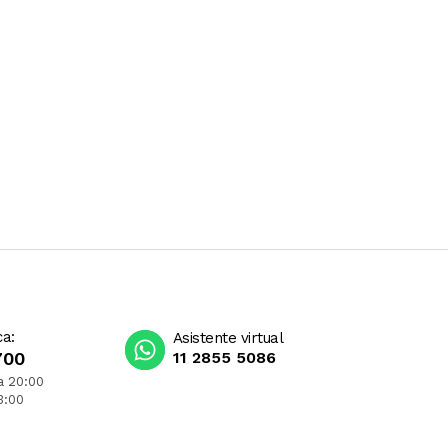
ca:
Asistente virtual
700
11 2855 5086
a 20:00
3:00