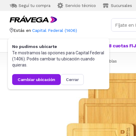
Seguí tu compra
Servicio técnico
Sucursales
Estás en
Capital Federal
(
1406
)
Categorías
Más Vendidos
Ofertas
18 cuotas FI
No pudimos ubicarte
Te mostramos las opciones para
Capital Federal
(
1406
). Podés cambiar tu ubicación cuando
Frávega
Hogar
Bazar
Utensilios de cocina
Tablas
quieras.
cambiar ubicación
cerrar