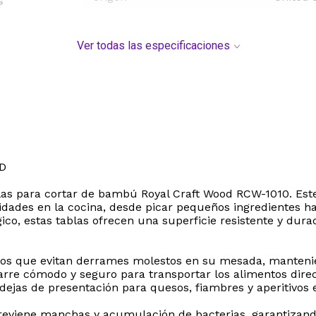
s
Ver todas las especificaciones
D
blas para cortar de bambú Royal Craft Wood RCW-1010. Est
dades en la cocina, desde picar pequeños ingredientes h
co, estas tablas ofrecen una superficie resistente y durad
dos que evitan derrames molestos en su mesada, mantenie
garre cómodo y seguro para transportar los alimentos dir
jas de presentación para quesos, fiambres y aperitivos e
s previene manchas y acumulación de bacterias, garantiza