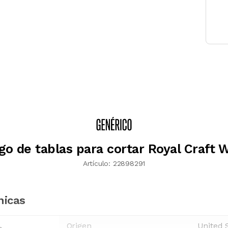
go de tablas para cortar Royal Craft 
Artículo:
22898291
nicas
Origen
United 