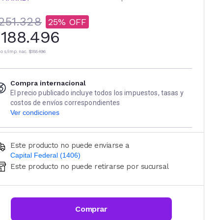
251.328
25
188.496
io s/imp. nac.
$188.496
Compra internacional
El precio publicado incluye todos los impuestos, tasas y
costos de envíos correspondientes
Ver condiciones
Este producto no puede enviarse a
Capital Federal (1406)
Este producto no puede retirarse por sucursal
Ingresá código postal (sólo números)
CALCULAR
Comprar