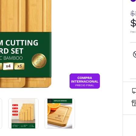
$
$
Prec