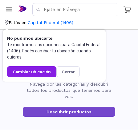
Estás en
Capital Federal
(
1406
)
No pudimos ubicarte
Te mostramos las opciones para
Capital Federal
(
1406
). Podés cambiar tu ubicación cuando
quieras.
cambiar ubicación
cerrar
La página no existe
Navegá por las categorías y descubrí
todos los productos que tenemos para
vos.
Descubrir productos