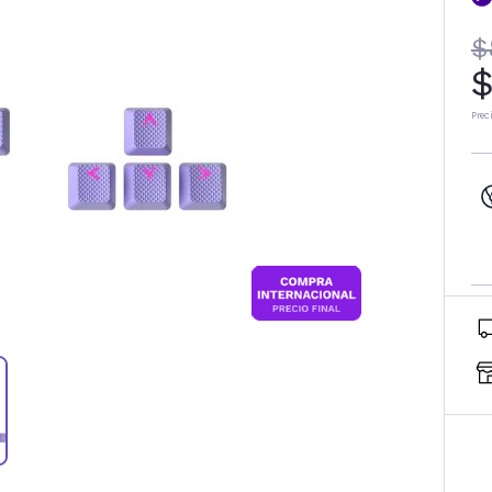
$
$
Prec