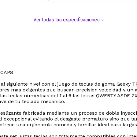
Ver todas las especificaciones
YCAPS
 al siguiente nivel con el juego de teclas de goma Geeky T
res mas exigentes que buscan precision velocidad y un aga
as teclas numericas del 1 al 6 las letras QWERTY ASDF ZXC
ave de tu teclado mecanico.
deslizante fabricada mediante un proceso de doble inyec
ad excepcional evitando el desgaste prematuro sino que t
ofrece una ergonomia comoda y familiar ideal para largas 
este set. Estas teclas son totalmente compatibles con in