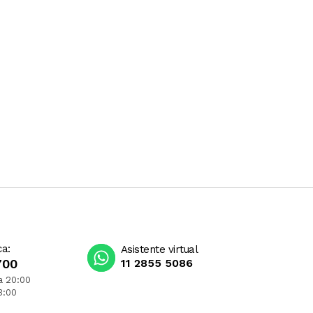
ca:
Asistente virtual
700
11 2855 5086
a 20:00
3:00