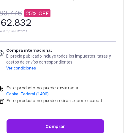
83.776
25
62.832
io s/imp. nac.
$62.832
Compra internacional
El precio publicado incluye todos los impuestos, tasas y
costos de envíos correspondientes
Ver condiciones
Este producto no puede enviarse a
Capital Federal (1406)
Este producto no puede retirarse por sucursal
Ingresá código postal (sólo números)
CALCULAR
Comprar