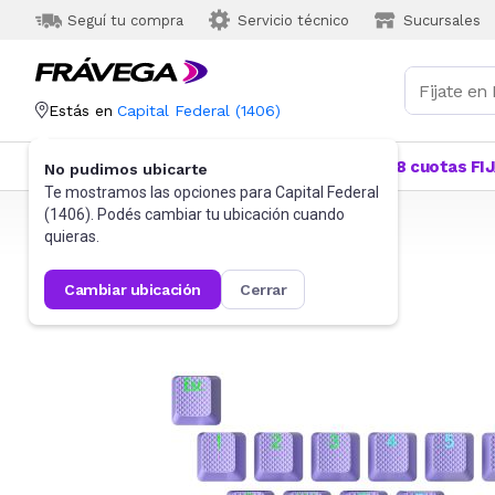
Seguí tu compra
Servicio técnico
Sucursales
Estás en
Capital Federal
(
1406
)
Categorías
Más Vendidos
Ofertas
18 cuotas FI
No pudimos ubicarte
Te mostramos las opciones para
Capital Federal
(
1406
). Podés cambiar tu ubicación cuando
Frávega
Videojuegos
Accesorios
quieras.
cambiar ubicación
cerrar