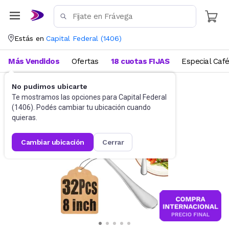
Estás en
Capital Federal
(
1406
)
Más Vendidos
Ofertas
18 cuotas FIJAS
Especial Caf
No pudimos ubicarte
Cubiertos
Sets de cubiertos
Te mostramos las opciones para
Capital Federal
(
1406
). Podés cambiar tu ubicación cuando
quieras.
cambiar ubicación
cerrar