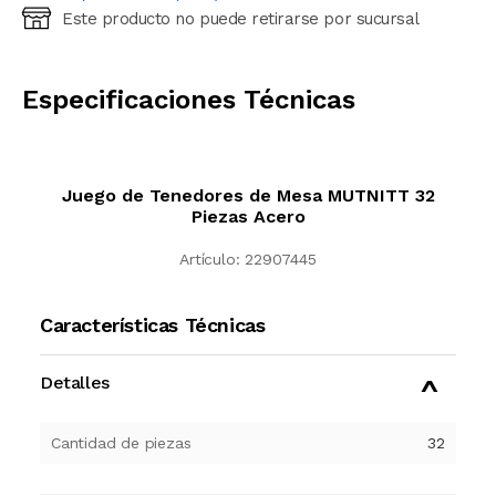
Este producto no puede retirarse por sucursal
Ingresá código postal (sólo números)
CALCULAR
Especificaciones Técnicas
Juego de Tenedores de Mesa MUTNITT 32
Piezas Acero
Artículo:
22907445
Características Técnicas
Detalles
Cantidad de piezas
32