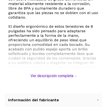
material altamente resistente a la corrosión,
libre de BPA y sumamente duradero que
garantiza que las piezas no se doblen con el uso
cotidiano.
El diseño ergonómico de estos tenedores de 8
pulgadas ha sido pensado para adaptarse
perfectamente a la forma de la mano,
ofreciendo un equilibrio de peso ideal que
proporciona comodidad en cada bocado. Su
acabado con pulido espejo aporta un brillo
sofisticado y bordes completamente lisos que
cuidan la seguridad de los comensales. Gracias
a su estética clásica y elegante, se integran de
manera armoniosa con cualquier vajilla o juego
de cubiertos preexistente.
Ver descripción completa
Además de su atractivo diseño, la practicidad es
clave: son totalmente aptos para lavavajillas, lo
que facilita una limpieza rápida y eficiente. Ya
sea para renovar sus utensilios actuales,
reponer piezas faltantes o asegurar el servicio
Información del fabricante
en banquetes y reuniones familiares, este juego