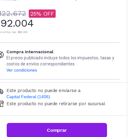
122.672
25
92.004
io s/imp. nac.
$92.004
Compra internacional
El precio publicado incluye todos los impuestos, tasas y
costos de envíos correspondientes
Ver condiciones
Este producto no puede enviarse a
Capital Federal (1406)
Este producto no puede retirarse por sucursal
Ingresá código postal (sólo números)
CALCULAR
Comprar