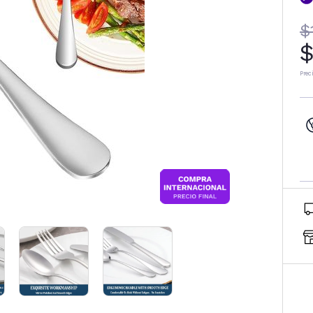
$
$
Prec