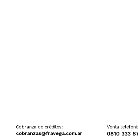
Ver más contenido
Cobranza de créditos:
Venta telefóni
cobranzas@fravega.com.ar
0810 333 8