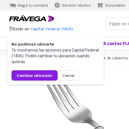
Seguí tu compra
Servicio técnico
Sucursales
Estás en
Capital Federal
(
1406
)
Categorías
Más Vendidos
Ofertas
18 cuotas FI
No pudimos ubicarte
Te mostramos las opciones para
Capital Federal
(
1406
). Podés cambiar tu ubicación cuando
Frávega
Hogar
Bazar
Vajilla
Cubiertos
Sets de cubiertos
quieras.
cambiar ubicación
cerrar