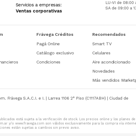
LU-VI de 08:00 
Servicios a empresas:
SA de 09:00 a 1
Ventas corporativas
om
Frávega Créditos
Recomendados
Pagá Online
Smart TV
Catálogo exclusivo
Celulares
nancieros
Condiciones
Aire acondicionado
Novedades
Más vendidos Market
com.
Frávega S.A.C.I. e I. | Larrea 1106 2° Piso (C1117ABH) | Ciudad de
blicados está sujeta a la verificación de stock. Los precios online y los planes de
m.ar y/o www.fravega.com son válidos exclusivamente para la compra vía intern
iones están sujetas a cambios sin previo aviso.