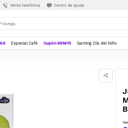
Venta telefónica
Centro de ayuda
JAS
Especial Café
Cupón MINI15
Gaming Día del Niño
J
M
B
Ve