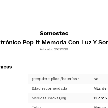
Somostec
trónico Pop It Memoria Con Luz Y So
Artículo:
21621529
nicas
¿Requiere pilas /baterías?
No
Edad recomendada
Más de 
Medidas Packaging
13 cm x
Color
Blanco