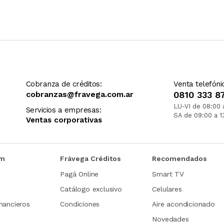
Cobranza de créditos:
Venta telefóni
cobranzas@fravega.com.ar
0810 333 8
LU-VI de 08:00 
Servicios a empresas:
SA de 09:00 a 1
Ventas corporativas
om
Frávega Créditos
Recomendados
Pagá Online
Smart TV
Catálogo exclusivo
Celulares
nancieros
Condiciones
Aire acondicionado
Novedades