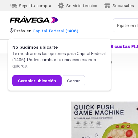
Seguí tu compra
Servicio técnico
Sucursales
Estás en
Capital Federal
(
1406
)
Categorías
Más Vendidos
Ofertas
18 cuotas FI
No pudimos ubicarte
Te mostramos las opciones para
Capital Federal
(
1406
). Podés cambiar tu ubicación cuando
Frávega
Juguetes y Juegos
Juguetes Electrónicos
quieras.
cambiar ubicación
cerrar