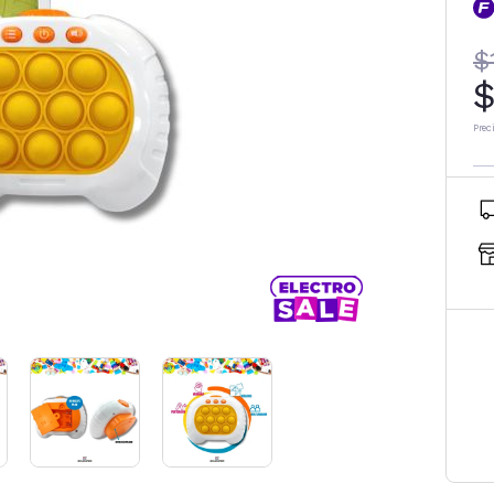
$
$
Prec