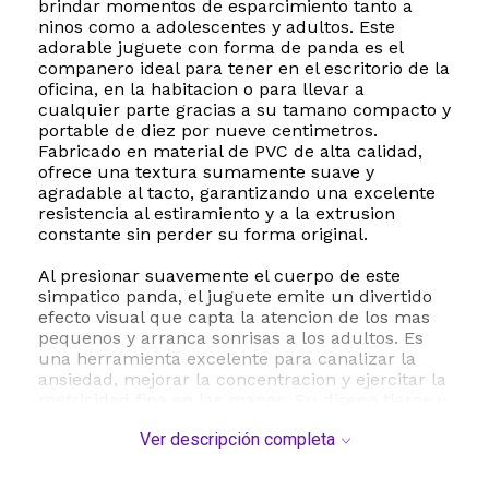
brindar momentos de esparcimiento tanto a
ninos como a adolescentes y adultos. Este
adorable juguete con forma de panda es el
companero ideal para tener en el escritorio de la
oficina, en la habitacion o para llevar a
cualquier parte gracias a su tamano compacto y
portable de diez por nueve centimetros.
Fabricado en material de PVC de alta calidad,
ofrece una textura sumamente suave y
agradable al tacto, garantizando una excelente
resistencia al estiramiento y a la extrusion
constante sin perder su forma original.
Al presionar suavemente el cuerpo de este
simpatico panda, el juguete emite un divertido
efecto visual que capta la atencion de los mas
pequenos y arranca sonrisas a los adultos. Es
una herramienta excelente para canalizar la
ansiedad, mejorar la concentracion y ejercitar la
motricidad fina en las manos. Su diseno tierno y
amigable lo convierte en una opcion perfecta
Ver descripción completa
para regalar en cumpleanos, fiestas tematicas,
eventos escolares o como premios de juegos.