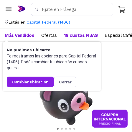
Estás en
Capital Federal
(
1406
)
Más Vendidos
Ofertas
18 cuotas FIJAS
Especial Caf
No pudimos ubicarte
Juguetes y Juegos
Peluches y Muñecos
Te mostramos las opciones para
Capital Federal
(
1406
). Podés cambiar tu ubicación cuando
quieras.
cambiar ubicación
cerrar