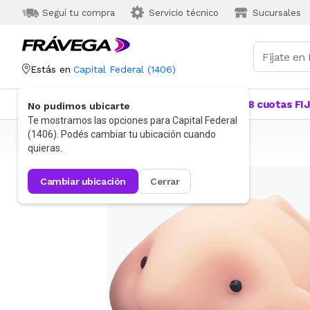
Seguí tu compra
Servicio técnico
Sucursales
Estás en
Capital Federal
(
1406
)
Categorías
Más Vendidos
Ofertas
18 cuotas FI
No pudimos ubicarte
Te mostramos las opciones para
Capital Federal
(
1406
). Podés cambiar tu ubicación cuando
Frávega
Juguetes y Juegos
Peluches y Muñecos
quieras.
cambiar ubicación
cerrar