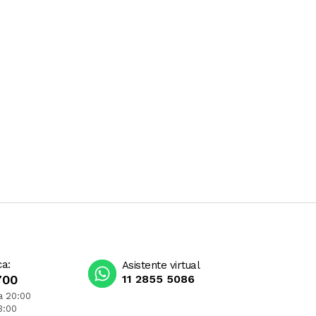
ca:
Asistente virtual
700
11 2855 5086
a 20:00
3:00