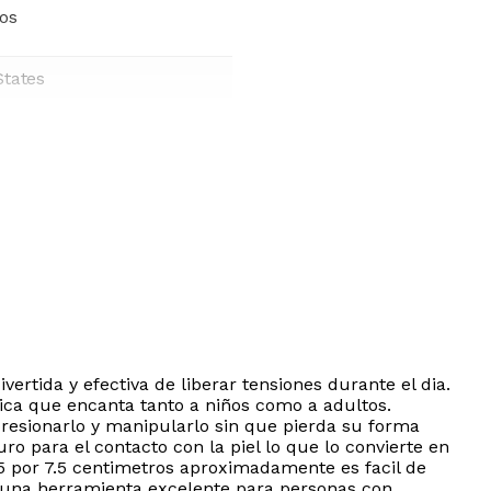
ños
States
ertida y efectiva de liberar tensiones durante el dia.
tica que encanta tanto a niños como a adultos.
 presionarlo y manipularlo sin que pierda su forma
ro para el contacto con la piel lo que lo convierte en
5 por 7.5 centimetros aproximadamente es facil de
Es una herramienta excelente para personas con