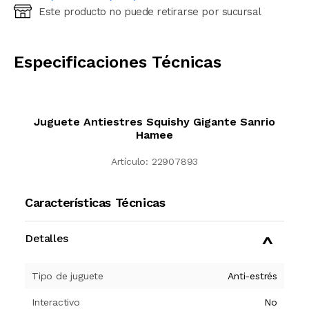
Este producto no puede retirarse por sucursal
Ingresá código postal (sólo números)
CALCULAR
Especificaciones Técnicas
Juguete Antiestres Squishy Gigante Sanrio
Hamee
Artículo:
22907893
Características Técnicas
Detalles
Tipo de juguete
Anti-estrés
Interactivo
No