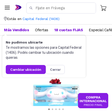
Estás en
Capital Federal
(
1406
)
Más Vendidos
Ofertas
18 cuotas FIJAS
Especial Caf
No pudimos ubicarte
Juguetes y Juegos
Peluches y Muñecos
Te mostramos las opciones para
Capital Federal
(
1406
). Podés cambiar tu ubicación cuando
quieras.
cambiar ubicación
cerrar