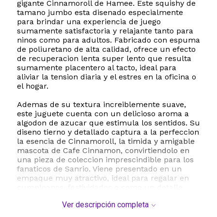
gigante Cinnamoroll de Hamee. Este squishy de
tamano jumbo esta disenado especialmente
para brindar una experiencia de juego
sumamente satisfactoria y relajante tanto para
ninos como para adultos. Fabricado con espuma
de poliuretano de alta calidad, ofrece un efecto
de recuperacion lenta super lento que resulta
sumamente placentero al tacto, ideal para
aliviar la tension diaria y el estres en la oficina o
el hogar.
Ademas de su textura increiblemente suave,
este juguete cuenta con un delicioso aroma a
algodon de azucar que estimula los sentidos. Su
diseno tierno y detallado captura a la perfeccion
la esencia de Cinnamoroll, la timida y amigable
mascota de Cafe Cinnamon, convirtiendolo en
una pieza de coleccion imprescindible para los
fanaticos de Sanrio. Viene presentado en un
empaque muy atractivo, ideal para regalar en
cumpleanos, festividades o como un detalle
especial.
Ver descripción completa
Con unas dimensiones aproximadas de 28 x 12.7